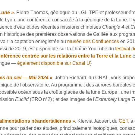
 Lune
»
. Pierre Thomas, géologue au LGL-TPE et professeur émér
de Lyon, une conférence consacrée à la géologie de la Lune. Il y 
ésence d'eau et des récentes missions chinoises
Chang'e 4
et
C
istorique des premières observations de Galilée aux programme
voir la captation enregistrée au
musée des Confluences
en 2019
aussi de 2019, est disponible sur la chaîne YouTube du
festival 
nférence centrée sur les relations entre la Terre et la Lune
e
longue —
également disponible sur Canal U
)
es du ciel
—
Mai 2024
»
. Johan Richard, du CRAL, vous prop
mique de l'observatoire. Au programme : des aurores boréales en
possible océan sous la croûte glacée de la lune Europe ; une i
mission
Euclid
(ERO n°2) ; et des images de l'
Extremely Large T
 alimentations néandertaliennes
»
. Klervia Jaouen, du
GET
, a
nne pour parler des études, principalement isotopiques, consacr