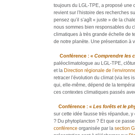
toujours du LGL-TPE, a proposé une c
revient sur l'histoire des recherches s
pensez qu'il s'agît « juste » de la cha
nous sommes bien responsables du cha
climatiques à très grande échelle de 
de notre planète. Une présentation à v
Conférence : «
Comprendre les c
paléoclimatologue au LGL-TPE, clôtu
et la
Direction régionale de l'environ
retracer l'évolution du climat (via les
qui, elle-même, dépend de la températu
ces contextes climatiques passés avec
Conférence : «
Les forêts et le p
sur cette idée fausse très répandue, y
? Du phytoplancton ? Et que ce passer
conférence
organisée par la
section G