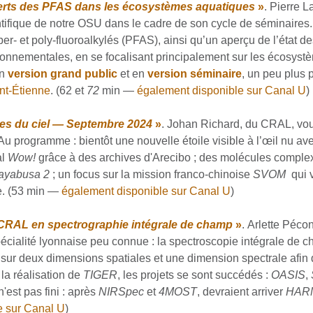
ferts des PFAS dans les écosystèmes aquatiques
»
. Pierre 
cientifique de notre OSU dans le cadre de son cycle de séminaire
r- et poly-fluoroalkylés (PFAS), ainsi qu’un aperçu de l’état 
ronnementales, en se focalisant principalement sur les écosyst
en
version grand public
et en
version séminaire
, un peu plus
nt-Étienne
. (62 et
72
min —
également disponible sur Canal U
)
les du ciel — Septembre 2024
»
. Johan Richard, du CRAL, vou
u programme : bientôt une nouvelle étoile visible à l’œil nu ave
al
Wow!
grâce à des archives d'Arecibo ; des molécules complex
ayabusa 2
; un focus sur la mission franco-chinoise
SVOM
qui v
e. (53 min —
également disponible sur Canal U
)
RAL en spectrographie intégrale de champ
»
. Arlette Péco
pécialité lyonnaise peu connue : la spectroscopie intégrale de 
sur deux dimensions spatiales et une dimension spectrale afin d
la réalisation de
TIGER
, les projets se sont succédés :
OASIS
,
n'est pas fini : après
NIRSpec
et
4MOST
, devraient arriver
HAR
e sur Canal U
)