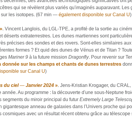
s décennies, des avancées technologiques significatives ont pe
ncêtres qui se révèlent plus variés qu'imaginés auparavant. Le
 sur les isotopes. (67 min —
également disponible sur Canal U
)
»
. Vincent Langlois, du LGL-TPE, a profité de la sortie au cin
 déserts extraterrestres. Les dunes martiennes sont particuliè
très précises des sondes et des rovers. Sont-elles similaires a
fférentes formes ? Et quid des dunes de Vénus et de Titan ? Tou
ages
Mariner 9
à la future mission
Dragonfly
. Pour revenir sur T
 donnée sur les champs et chants de dunes terrestres
donn
isponible sur Canal U
)
s du ciel
—
Janvier 2024
»
. Jens-Kristian Krogager, du CRAL,
e année. Au programme : la découverte d'une sous-Neptune fr
s segments du miroir principal du futur
Extremely Large Telesco
n gigantesque anneau de galaxies dans l'Univers proche qui pou
s cosmiques avec un résultat récent obtenu grâce au télescope 