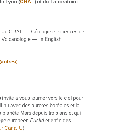
de Lyon (
CRAL
) et du Laboratoire
ion au CRAL —
Géologie et sciences de
—
Volcanologie —
In English
(autres)
.
nvite à vous tourner vers le ciel pour
l nu avec des aurores boréales et la
a planète Mars depuis trois ans et qui
scope européen
Euclid
et enfin des
ur Canal U
)