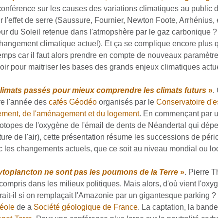
onférence sur les causes des variations climatiques au public 
ur l'effet de serre (Saussure, Fournier, Newton Foote, Arrhénius
leur du Soleil retenue dans l'atmopshère par le gaz carbonique ? C
ngement climatique actuel). Et ça se complique encore plus q
temps car il faut alors prendre en compte de nouveaux paramètre
oir pour maitriser les bases des grands enjeux climatiques actue
limats passés pour mieux comprendre les climats futurs
»
.
re l'année des
cafés Géodéo
organisés par le
Conservatoire d'
nement, de l'aménagement et du logement
. En commençant par u
 isotopes de l'oxygène de l'émail de dents de Néandertal qui dép
re de l'air), cette présentation résume les successions de périod
 les changements actuels, que ce soit au niveau mondial ou loc
hytoplancton ne sont pas les poumons de la Terre
»
. Pierre 
 compris dans les milieux politiques. Mais alors, d'où vient l'o
ait-il si on remplaçait l'Amazonie par un gigantesque parking 
éole
de a
Société géologique de France
. La captation, la band