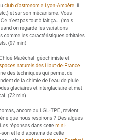
du
club d'astronomie Lyon-Ampère
. Il
, etc.) et sur son mécanisme. Vous
e n'est pas tout à fait ça... (mais
uand on regarde les variations
s comme les caractéristiques orbitales
ls. (97 min)
 Chloé Maréchal, géochimiste et
espaces naturels des Haut-de-France
ne des techniques qui permet de
endent de la chimie de l'eau de pluie
es glaciaires et interglaciaire et met
al. (72 min)
Thomas, ancore au LGL-TPE, revient
xygène que nous respirons ? Des algues
? Les réponses dans cette
mini-
e-son et le diaporama de cette