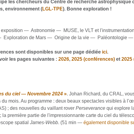
cipé les chercheurs du Centre de recherche astrophysique 
es, environnement (
LGL-TPE
). Bonne exploration !
et exposition —
Astronomie —
MUSE, le VLT et l'instrumentat
—
Exploration de Mars —
Origine de la vie —
Paléontologie 
rences sont disponibles sur une page dédiée
ici
.
voir les pages suivantes :
2026
,
2025 (conférences)
et
2025 
es du ciel — Novembre 2024
»
. Johan Richard, du CRAL, vous i
s du mois. Au programme : deux beaux spectacles visibles à l’œi
 ; des nouvelles du vaillant rover
Perseverance
qui explore l
o ; la première partie de l'impressionnante carte du ciel du téle
lescope spatial
James-Webb
. (51 min —
également disponible s