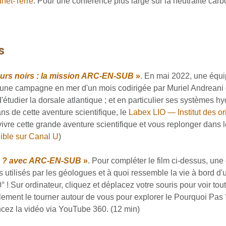
anet-Terre
. Pour une conférence plus large sur la neutralité carb
s
urs noirs : la mission ARC-EN-SUB
»
. En mai 2022, une équi
une campagne en mer d'un mois codirigée par Muriel Andreani d
 d'étudier la dorsale atlantique ; et en particulier ses systèmes 
ns de cette aventure scientifique, le
Labex LIO — Institut des o
vivre cette grande aventure scientifique et vous replonger dans
ible sur Canal U
)
s ? avec ARC-EN-SUB
»
. Pour compléter le film ci-dessus, un
ts utilisés par les géologues et à quoi ressemble la vie à bord 
! Sur ordinateur, cliquez et déplacez votre souris pour voir tou
ment le tourner autour de vous pour explorer le Pourquoi Pas ? 
ancez la vidéo via YouTube 360. (12 min)