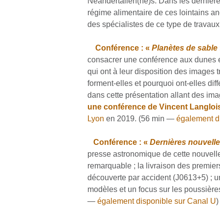
Néandertalien(ne)s. Dans les dernière
régime alimentaire de ces lointains a
des spécialistes de ce type de travaux
Conférence : «
Planètes de sable
consacrer une conférence aux dunes et
qui ont à leur disposition des images 
forment-elles et pourquoi ont-elles di
dans cette présentation allant des im
une conférence de Vincent Langlois
Lyon
en 2019. (56 min —
également d
Conférence : «
Dernières nouvelle
presse astronomique de cette nouvell
remarquable ; la livraison des premier
découverte par accident (J0613+5) ; u
modèles et un focus sur les poussière
—
également disponible sur Canal U
)