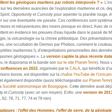
lent les géologues martiens par robots interposés ?
»
. L'i
ur les dernières avancées de l'exploration martienne et ce, dep
Spirit
,
Opportunity
et
Curiosity
pour arpenter la planète rouge, é
r sur une éventuelle vie passée. Ces conférences sont systéma
 aventures et mésaventures des rovers presque en direct. Avec d
 mettent en évidence les preuves d'eau liquide dans le passé de 
ogie, la volcanologie ou la chimie prébiotique. Des présentatio
es, une occultation de Deimos par Phobos, comment le couteau s
illes martiennes !), d'interprétations personnelles des dernièr
rgasmes géologiques ». La
version captée la plus récente date 
éo, le diaporama et la bande son
sur le site Planet-Terre
). Nous 
Confluences en 2022
, organisée par le
CALA
, qui bénéficie d'
moins bonne, est disponible sur la
chaîne YouTube de l'Unicam
et également disponible (aussi téléchargeable
sur Planet-Terre
la
Société astronomique de Bourgogne
. Cette dernière avait dé
ty
et
Curiosity
(avec un son moyen). Enfin, une
version de 201
 82, 78, 71, 77, 74 et 79 min)
atiques : l'effet des Hommes, l'effet de serre, de la géologie