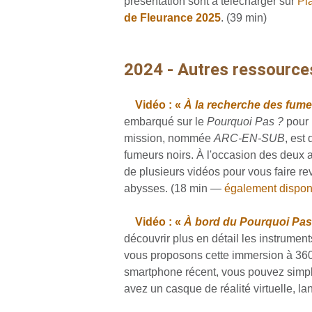
présentation sont à télécharger sur
Pl
de Fleurance 2025
. (39 min)
2024 - Autres ressource
Vidéo : «
À la recherche des fume
embarqué sur le
Pourquoi Pas ?
pour 
mission, nommée
ARC-EN-SUB
, est
fumeurs noirs. À l'occasion des deux a
de plusieurs vidéos pour vous faire re
abysses. (18 min —
également dispon
Vidéo : «
À bord du Pourquoi Pa
découvrir plus en détail les instrumen
vous proposons cette immersion à 360° 
smartphone récent, vous pouvez simple
avez un casque de réalité virtuelle, l