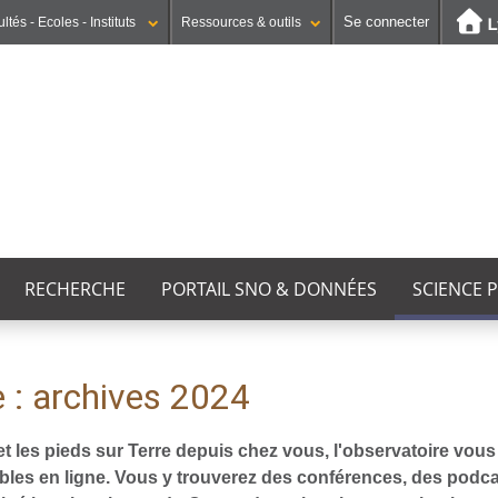
Se connecter
ltés - Ecoles - Instituts
Ressources & outils
Institut national supérieur du professorat et de l'éducation
UFR STAPS (Sciences et Techniques des Activités Physiques et Sportives)
GEP (Génie Electrique des Procédés - Département composante)
RECHERCHE
PORTAIL SNO & DONNÉES
SCIENCE 
 : archives 2024
s et les pieds sur Terre depuis chez vous, l'observatoire vo
ibles en ligne. Vous y trouverez des conférences, des podca