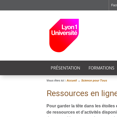
Facu
Faculté de Médecine et de Maïeutique Lyon Sud - Charles Mérieux
Institut des Sciences et Techniques de Réadaptation
Institut des Sciences Pharmaceutiques et Biologiques
PRÉSENTATION
FORMATIONS
Vous êtes ici :
Accueil
→
Science pour Tous
Ressources en ligne
Pour garder la tête dans les étoile
de ressources et d'activités dispon