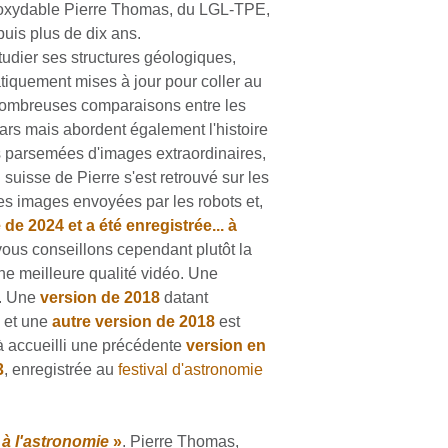
noxydable Pierre Thomas, du LGL-TPE,
uis plus de dix ans.
tudier ses structures géologiques,
tiquement mises à jour pour coller au
e nombreuses comparaisons entre les
Mars mais abordent également l'histoire
ns parsemées d'images extraordinaires,
uisse de Pierre s'est retrouvé sur les
es images envoyées par les robots et,
de 2024 et a été enregistrée... à
vous conseillons cependant plutôt la
une meilleure qualité vidéo. Une
. Une
version de 2018
datant
) et une
autre version de 2018
est
jà accueilli une précédente
version en
3
, enregistrée au
festival d'astronomie
 à l'astronomie
»
. Pierre Thomas,