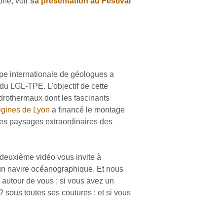
one, voir
sa présentation au Festival
pe internationale de géologues a
u LGL-TPE. L'objectif de cette
hydrothermaux dont les fascinants
rigines de Lyon
a financé le montage
 les paysages extraordinaires des
e deuxième vidéo vous invite à
d'un navire océanographique. Et nous
t autour de vous ; si vous avez un
sous toutes ses coutures ; et si vous