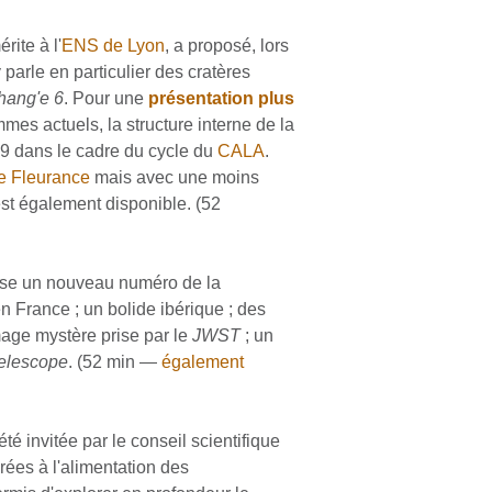
ite à l'
ENS de Lyon
, a proposé, lors
parle en particulier des cratères
hang'e 6
. Pour une
présentation plus
s actuels, la structure interne de la
 dans le cadre du cycle du
CALA
.
de Fleurance
mais avec une moins
st également disponible. (52
ose un nouveau numéro de la
 France ; un bolide ibérique ; des
mage mystère prise par le
JWST
; un
elescope
. (52 min —
également
 été invitée par le conseil scientifique
ées à l'alimentation des