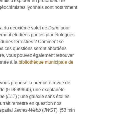
rmis d'explorer en profondeur le
s géochimistes lyonnais sont notamment
éma du deuxième volet de
Dune
pour
rement étudiées par les planétologues
ux dunes terrestres ? Comment se
tes ces questions seront abordées
erre, vous pouvez également retrouver
née à la
bibliothèque municipale de
 vous propose la première revue de
oide (HD88986b), une exoplanète
pe
(
ELT
) ; une galaxie sans étoiles
rrait remettre en question nos
spatial
James-Webb
(
JWST
). (53 min