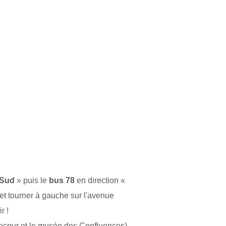
 Sud
» puis le
bus 78
en direction «
 et tourner à gauche sur l'avenue
r !
lecour et le musée des Confluences)