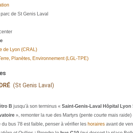
ation
& parc de St Genis Laval
center
he
ue de Lyon (CRAL)
 Terre, Planètes, Environnement (LGL-TPE)
es
NDRÉ
(St Genis Laval)
tro B
jusqu'à son terminus «
Saint-Genis-Laval Hôpital Lyon
vatoire
», remonter la rue des Martyrs (pente courte mais raide)
 du bus 78 est faible, penser à vérifier les
horaires
avant de veni
atière et Oullins
:
Prendre le
bus C10
(qui dessert la place Bel