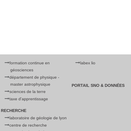
formation continue en
labex lio
géosciences
département de physique -
master astrophysique
PORTAIL SNO & DONNÉES
sciences de la terre
taxe d'apprentissage
RECHERCHE
laboratoire de géologie de lyon
centre de recherche