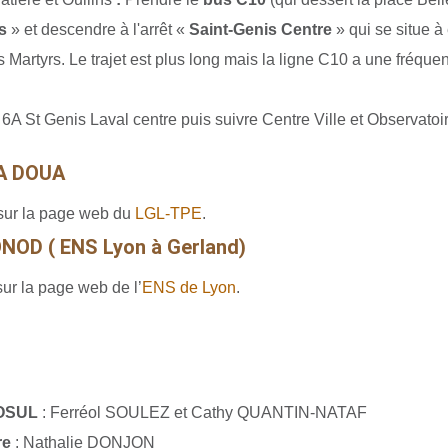
s
» et descendre à l'arrêt «
Saint-Genis Centre
» qui se situe à
 Martyrs. Le trajet est plus long mais la ligne C10 a une fréque
 6A St Genis Laval centre puis suivre Centre Ville et Observatoir
A DOUA
 sur la page web du
LGL-TPE
.
OD ( ENS Lyon à Gerland)
sur la page web de l’
ENS de Lyon
.
l'OSUL
: Ferréol SOULEZ et Cathy QUANTIN-NATAF
re
: Nathalie DONJON