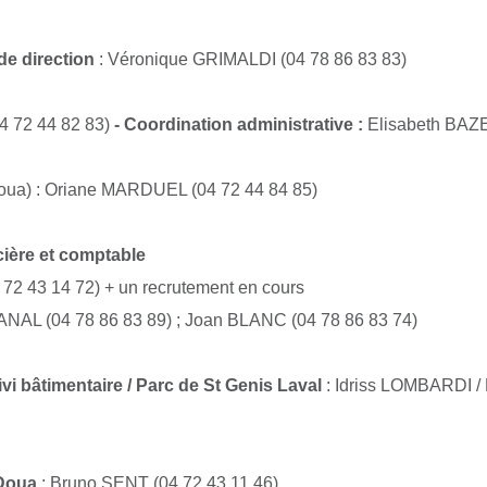
de direction
: Véronique GRIMALDI (04 78 86 83 83)
4 72 44 82 83)
- Coordination administrative :
Elisabeth BAZE
oua) : Oriane MARDUEL (
04 72 44 84 85)
cière et comptable
 72
43 14 72) + un recrutement en cours
HANAL (04 78 86 83 89) ; Joan BLANC (04 78 86 83 74)
ivi bâtimentaire / Parc de St Genis Laval
: Idriss LOMBARDI
 Doua
: Bruno SENT (04 72 43 11 46)