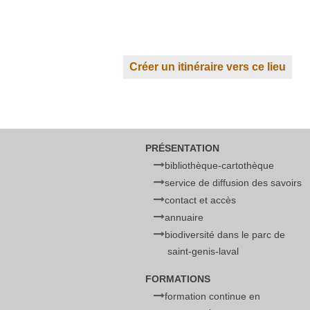
Créer un itinéraire vers ce lieu
PRÉSENTATION
bibliothèque-cartothèque
service de diffusion des savoirs
contact et accès
annuaire
biodiversité dans le parc de
saint-genis-laval
FORMATIONS
formation continue en