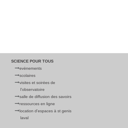
SCIENCE POUR TOUS
evènements
scolaires
visites et soirées de
l'observatoire
salle de diffusion des savoirs
ressources en ligne
location d'espaces à st genis
laval