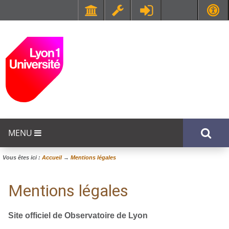
Faculté de Médecine et de Maïeutique Lyon Sud - Charles Mérieux
UFR STAPS (Sciences et Techniques des Activités Physiques et Sportives)
MENU
Vous êtes ici :
Accueil
→
Mentions légales
Mentions légales
Site officiel de Observatoire de Lyon