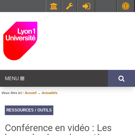
Faculté de Médecine et de Maïeutique Lyon Sud - Charles Mérieux
UFR STAPS (Sciences et Techniques des Activités Physiques et Sportives)
MENU
Vous êtes ici :
Accueil
→
Actualités
RESSOURCES / OUTILS
Conférence en vidéo : Les