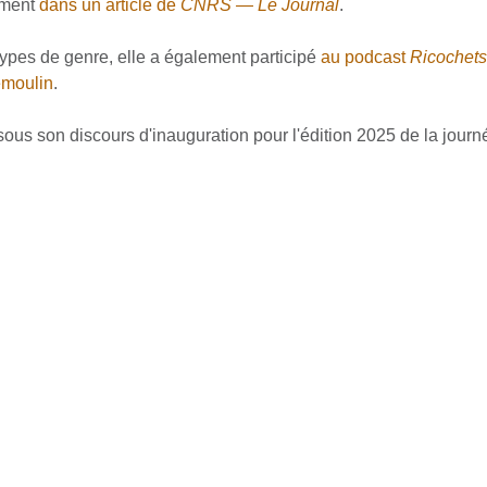
ement
dans un article de
CNRS — Le Journal
.
types de genre, elle a également participé
au podcast
Ricochet
emoulin
.
ssous son discours d'inauguration pour l'édition 2025 de la jou