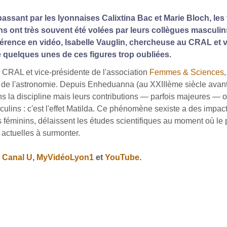
ssant par les lyonnaises Calixtina Bac et Marie Bloch, les
ons ont très souvent été volées par leurs collègues masculi
nférence en vidéo, Isabelle Vauglin, chercheuse au CRAL et v
quelques unes de ces figures trop oubliées.
 CRAL et vice-présidente de l'association
Femmes & Sciences
e de l'astronomie. Depuis Enheduanna (au XXIIIème siècle avant 
 la discipline mais leurs contributions — parfois majeures — on
lins : c'est l'effet Matilda. Ce phénomène sexiste a des impacts
es féminins, délaissent les études scientifiques au moment où le
 actuelles à surmonter.
r
Canal U
,
MyVidéoLyon1
et
YouTube
.