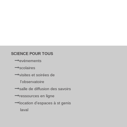
SCIENCE POUR TOUS
evènements
scolaires
visites et soirées de
l'observatoire
salle de diffusion des savoirs
ressources en ligne
location d'espaces à st genis
laval