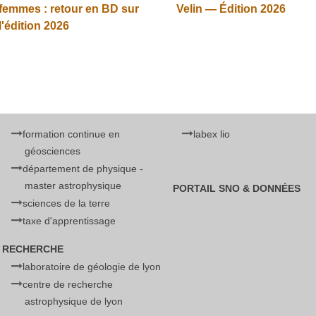
femmes : retour en BD sur
Velin — Édition 2026
l'édition 2026
formation continue en
labex lio
géosciences
département de physique -
master astrophysique
PORTAIL SNO & DONNÉES
sciences de la terre
taxe d'apprentissage
RECHERCHE
laboratoire de géologie de lyon
centre de recherche
astrophysique de lyon