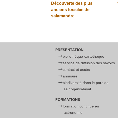
Découverte des plus
anciens fossiles de
salamandre
PRÉSENTATION
bibliothèque-cartothèque
service de diffusion des savoirs
contact et accès
annuaire
biodiversité dans le parc de
saint-genis-laval
FORMATIONS
formation continue en
astronomie