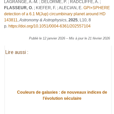
LAGRANGE, A.-M. ; DELORME, P. ; RADCLIFFE, A. ;
FLASSEUR, O.
; KIEFER, F. ; ALECIAN, E.
GPI+SPHERE
detection of a 6.1 M(Jup) circumbinary planet around HD
143811
,
Astronomy & Astrophysics
,
2025
, L10, 8
p.
https://doi.org/10.1051/0004-6361/202557104
Publié le 12 janvier 2026
–
Mis à jour le 21 février 2026
Lire aussi :
Couleurs de galaxies : de nouveaux indices de
l'évolution séculaire