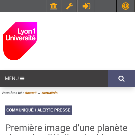
Faculté de Médecine et de Maïeutique Lyon Sud - Charles Mérieux
UFR STAPS (Sciences et Techniques des Activités Physiques et Sportives)
MENU
Vous êtes ici :
Accueil
→
Actualités
COMMUNIQUÉ / ALERTE PRESSE
Première image d’une planète