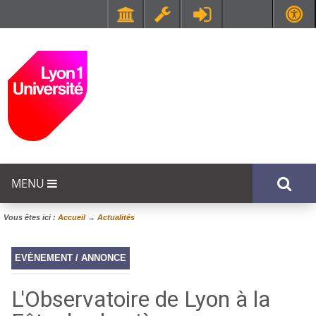
Faculté de Médecine et de Maïeutique Lyon Sud - Charles Mérieux
UFR STAPS (Sciences et Techniques des Activités Physiques et Sportives)
MENU
Vous êtes ici :
Accueil
→
Actualités
EVÈNEMENT / ANNONCE
L'Observatoire de Lyon à la