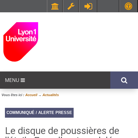
Faculté de Médecine et de Maïeutique Lyon Sud - Charles Mérieux
UFR STAPS (Sciences et Techniques des Activités Physiques et Sportives)
MENU
Vous êtes ici :
Accueil
→
Actualités
COMMUNIQUÉ / ALERTE PRESSE
Le disque de poussières de