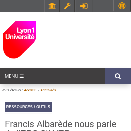
Faculté de Médecine et de Maïeutique Lyon Sud - Charles Mérieux
UFR STAPS (Sciences et Techniques des Activités Physiques et Sportives)
MENU
Vous êtes ici :
Accueil
→
Actualités
RESSOURCES / OUTILS
Francis Albarède nous parle