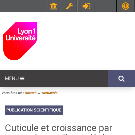
Faculté de Médecine et de Maïeutique Lyon Sud - Charles Mérieux
UFR STAPS (Sciences et Techniques des Activités Physiques et Sportives)
MENU
Vous êtes ici :
Accueil
→
Actualités
PUBLICATION SCIENTIFIQUE
Cuticule et croissance par