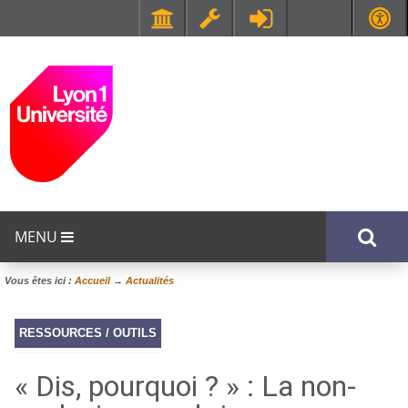
Faculté de Médecine et de Maïeutique Lyon Sud - Charles Mérieux
UFR STAPS (Sciences et Techniques des Activités Physiques et Sportives)
MENU
Vous êtes ici :
Accueil
→
Actualités
RESSOURCES / OUTILS
« Dis, pourquoi ? » : La non-