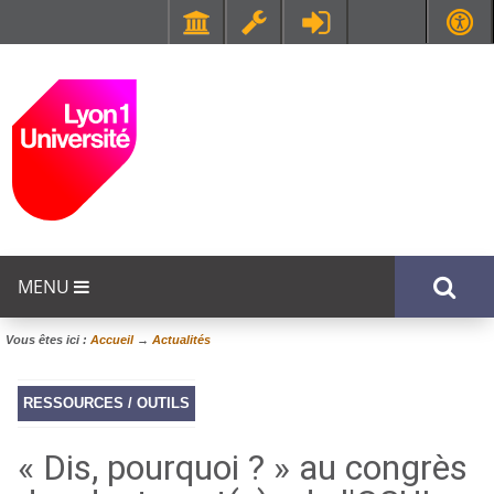
Faculté de Médecine et de Maïeutique Lyon Sud - Charles Mérieux
UFR STAPS (Sciences et Techniques des Activités Physiques et Sportives)
MENU
Vous êtes ici :
Accueil
→
Actualités
RESSOURCES / OUTILS
« Dis, pourquoi ? » au congrès